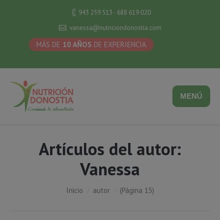
943 259 513 · 688 619 020
vanessa@nutriciondonostia.com
MÁS DE
10 AÑOS
DE EXPERIENCIA
MENÚ
Artículos del autor:
Vanessa
Estás aquí:
Inicio
autor
(Página 15)