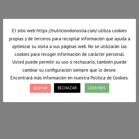
hecho ya. Existe multitud de información sobre cómo
cuidar nuestra piel externamente (cremas, tiempo de
exposición…) para prevenir el enrojecimiento de la
misma y en…
El sitio web https://nutriciondonostia.com/ utiliza cookies
13 junio, 2020
Deja un comentario
Blog
Por
Vanessa
propias y de terceros para recopilar información que ayuda a
optimizar su visita a sus páginas web. No se utilizarán las
cookies para recoger información de carácter personal.
Usted puede permitir su uso o rechazarlo, también puede
cambiar su configuración siempre que lo desee.
Encontrará más información en nuestra Política de Cookies.
RECHAZAR
LEER MÁS
ACEPTAR
Nutrición Donostia en el programa