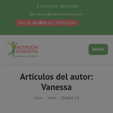
943 259 513 · 688 619 020
vanessa@nutriciondonostia.com
MÁS DE
10 AÑOS
DE EXPERIENCIA
MENÚ
Artículos del autor:
Vanessa
Estás aquí:
Inicio
autor
(Página 22)