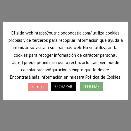
El sitio web https://nutriciondonostia.com/ utiliza cookies
propias y de terceros para recopilar información que ayuda a
optimizar su visita a sus páginas web. No se utilizarán las
cookies para recoger información de carácter personal.
Usted puede permitir su uso o rechazarlo, también puede
cambiar su configuración siempre que lo desee.
Encontrará más información en nuestra Política de Cookies.
Empanadillas caseras de verduras y
langostinos
RECHAZAR
LEER MÁS
ACEPTAR
Hoy nutrición Donostia te trae una receta de fritanga
pero preparada de forma saludable. Un ejemplo más
de que comer sano también es comer rico. On egin!
9 junio, 2017
Deja un comentario
Platos completos
,
Recetas
Por
Vanessa