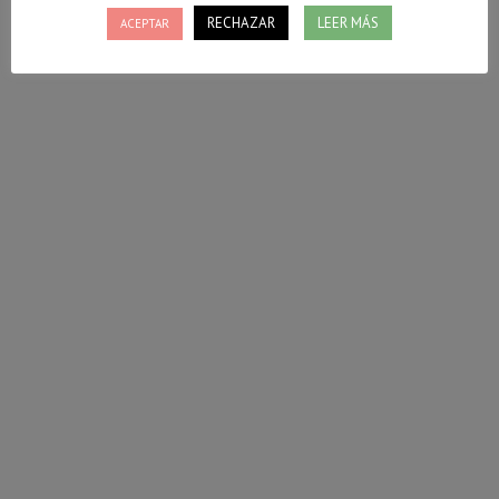
RECHAZAR
LEER MÁS
ACEPTAR
Ensalada veraniega de col
Se va terminando el verano y estamos en esta época
en la que comienzan los alimentos de verano y
otoño confluyen. Hoy os traigo un ejemplo con esta
ensalada veraniega de col.
¡A ver si os gusta!
9 septiembre, 2023
Deja un comentario
1º
,
Recetas
Por
Vanessa