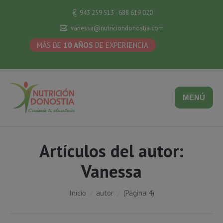
943 259 513 · 688 619 020
vanessa@nutriciondonostia.com
MÁS DE
10 AÑOS
DE EXPERIENCIA
MENÚ
Artículos del autor:
Vanessa
Estás aquí:
Inicio
autor
(Página 4)