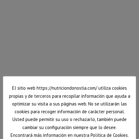
PAN DE MOLDE SIN GLUTEN
Cada vez son más frecuentes los casos de disbiosis
intestinal o alteración en el equilibrio de la
microbiota. Más allá de la celiaquía, son muchas las
personas que se ven obligadas de forma temporal o
continua a dejar el gluten y el trigo. Para todas ellas
va esta receta de pan de molde sin gluten, para que
eviten comer alimentos ultraprocesados y consigan
hacer rápidamente pan para toda la semana.
Espero que te guste y te ayude a cuidar tu salud
intestinal.
El sitio web https://nutriciondonostia.com/ utiliza cookies
10 diciembre, 2023
Deja un comentario
Otros
,
Recetas
propias y de terceros para recopilar información que ayuda a
Por
Vanessa
optimizar su visita a sus páginas web. No se utilizarán las
cookies para recoger información de carácter personal.
Usted puede permitir su uso o rechazarlo, también puede
cambiar su configuración siempre que lo desee.
Encontrará más información en nuestra Política de Cookies.