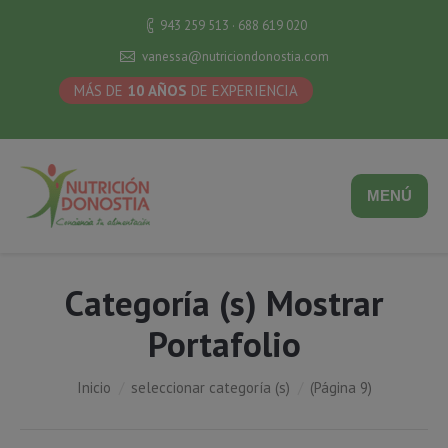
943 259 513 · 688 619 020
vanessa@nutriciondonostia.com
MÁS DE
10 AÑOS
DE EXPERIENCIA
MENÚ
Categoría (s) Mostrar
Portafolio
Estás aquí:
Inicio
seleccionar categoría (s)
(Página 9)