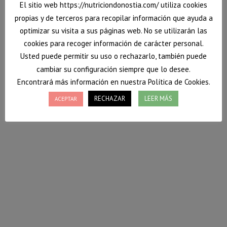
El sitio web https://nutriciondonostia.com/ utiliza cookies
propias y de terceros para recopilar información que ayuda a
optimizar su visita a sus páginas web. No se utilizarán las
cookies para recoger información de carácter personal.
Usted puede permitir su uso o rechazarlo, también puede
Garbanzos con salsa tsatziki
cambiar su configuración siempre que lo desee.
Encontrará más información en nuestra Política de Cookies.
Ya asoma el verano, y aunque la temperatura aún
sube tímidamente, comienzan a apetecer platos más
RECHAZAR
LEER MÁS
ACEPTAR
frescos. Pero no por ello vamos a dejar de
alimentarnos bien. Las grandes olvidadas en verano
son las legumbres.
Hoy os traigo una receta fresquita para el verano:
Garbanzos con salsa tsatziki.
¡Espero que te animes a probarlo!
7 julio, 2021
Deja un comentario
Platos completos
,
Recetas
Por
Vanessa