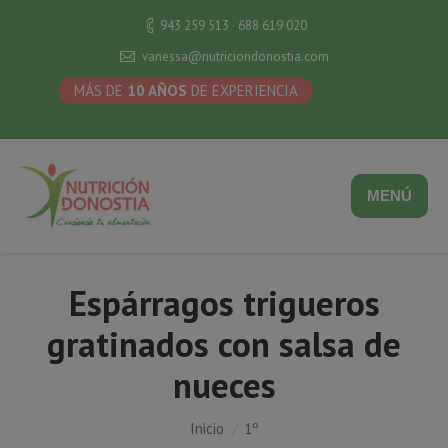
943 259 513 · 688 619 020
vanessa@nutriciondonostia.com
MÁS DE
10 AÑOS
DE EXPERIENCIA
MENÚ
Espárragos trigueros
gratinados con salsa de
nueces
Estás aquí:
Inicio
1º