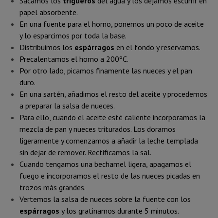
Sacamos los
trigueros
del agua y los dejamos escurrir en
papel absorbente.
En una fuente para el horno, ponemos un poco de aceite
y lo esparcimos por toda la base.
Distribuimos los
espárragos
en el fondo y reservamos.
Precalentamos el horno a 200ºC.
Por otro lado, picamos finamente las nueces y el pan
duro.
En una sartén, añadimos el resto del aceite y procedemos
a preparar la salsa de nueces.
Para ello, cuando el aceite esté caliente incorporamos la
mezcla de pan y nueces triturados. Los doramos
ligeramente y comenzamos a añadir la leche templada
sin dejar de remover. Rectificamos la sal.
Cuando tengamos una bechamel ligera, apagamos el
fuego e incorporamos el resto de las nueces picadas en
trozos más grandes.
Vertemos la salsa de nueces sobre la fuente con los
espárragos
y los gratinamos durante 5 minutos.