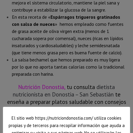
mejora el sistema circulatorio, mantiene la piel sana y
contribuye a estabilizar la glucosa de la sangre.
En esta receta de «
Espárragos trigueros gratinados
con salsa de nueces
» hemos empleado como fuentes
de grasa aceite de oliva virgen extra (menos de 1
cucharada sopera por comensal), nueces (ricas en lípidos
insaturados y cardiosaludables) y leche semidesnatada
(que tiene menos grasa pero es buena fuente de calcio).
La salsa bechamel que hemos preparado es muy ligera
por lo que no aporta tantas calorías como la tradicional
preparada con harina.
Nutrición Donostia,
tu consulta
dietista
nutricionista en Donostia – San Sebastián
te
enseña a preparar platos saludable con consejos
nutricionales para que aprendas a nutrirte
correctamente.
El sitio web https://nutriciondonostia.com/ utiliza cookies
propias y de terceros para recopilar información que ayuda a
Facebook
Twitter
WhatsApp
optimizar su visita a sus páginas web. No se utilizarán las