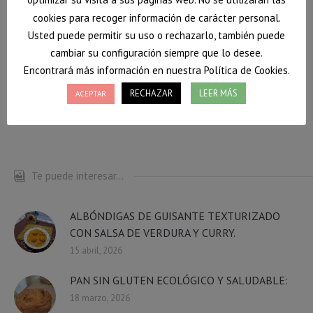
cookies para recoger información de carácter personal.
Usted puede permitir su uso o rechazarlo, también puede
Antioxidantes
consulta
dietista-nutricionista
cambiar su configuración siempre que lo desee.
donostia
espárragos
Nueces
nutrición
Encontrará más información en nuestra Política de Cookies.
Nutrientes
recetas
salud
Saludable
RECHAZAR
LEER MÁS
ACEPTAR
San Sebastian
trigueros
Te puede interesar...
ALBÓNDIGAS DE GUISANTE TEXTURIZADO
CON SALSA DE VERDURA Y CURRY.
15 abril, 2026
PAN SIN GLUTEN ECOLÓGICO Y SALUDABLE:
18 marzo, 2026