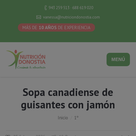
943 259 513 · 688 619 020
vanessa@nutriciondonostia.com
MÁS DE
10 AÑOS
DE EXPERIENCIA
MENÚ
Sopa canadiense de
guisantes con jamón
Estás aquí:
Inicio
1º