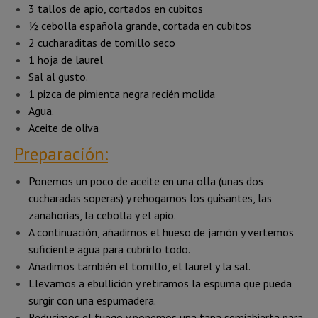
3 tallos de apio, cortados en cubitos
½ cebolla española grande, cortada en cubitos
2 cucharaditas de tomillo seco
1 hoja de laurel
Sal al gusto.
1 pizca de pimienta negra recién molida
Agua.
Aceite de oliva
Preparación:
Ponemos un poco de aceite en una olla (unas dos
cucharadas soperas) y rehogamos los guisantes, las
zanahorias, la cebolla y el apio.
A continuación, añadimos el hueso de jamón y vertemos
suficiente agua para cubrirlo todo.
Añadimos también el tomillo, el laurel y la sal.
Llevamos a ebullición y retiramos la espuma que pueda
surgir con una espumadera.
Reducimos el fuego y ponemos una tapa semiabierta para