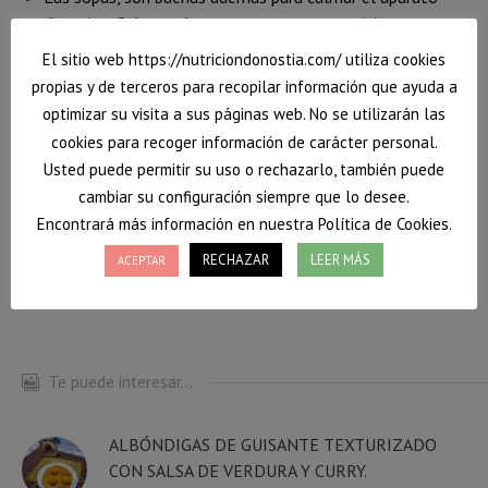
digestivo. Sobre todo en personas con gastritis o
indigestión.
El sitio web https://nutriciondonostia.com/ utiliza cookies
Facebook
Twitter
WhatsApp
propias y de terceros para recopilar información que ayuda a
optimizar su visita a sus páginas web. No se utilizarán las
cookies para recoger información de carácter personal.
Usted puede permitir su uso o rechazarlo, también puede
nutrición donostia
nutrición oncológica
cambiar su configuración siempre que lo desee.
Nutricionista en San Sebastián
recetas con guisantes
Encontrará más información en nuestra Política de Cookies.
recetas fáciles
recetas invierno
recetas saludables
RECHAZAR
LEER MÁS
ACEPTAR
sopas invierno
sopas nutritivas
Te puede interesar...
ALBÓNDIGAS DE GUISANTE TEXTURIZADO
CON SALSA DE VERDURA Y CURRY.