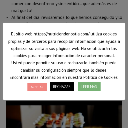
comer con desenfreno y sin sentido… que además es de
mal gusto!
Al final del día, revisaremos lo que hemos conseguido y lo
que no. Sería conveniente valorarlos para mejorar en la
próxima ocasión.
El sitio web https://nutriciondonostia.com/ utiliza cookies
propias y de terceros para recopilar información que ayuda a
optimizar su visita a sus páginas web. No se utilizarán las
Otros eventos:
cookies para recoger información de carácter personal.
Lunch, cocktails… se han convertido en una forma habitual
Usted puede permitir su uso o rechazarlo, también puede
de agasajar a clientes y/o asistentes a certámenes y
cambiar su configuración siempre que lo desee.
reuniones, normalmente de trabajo, en la que en un
Encontrará más información en nuestra Política de Cookies.
descanso entre reunión y reunión podamos establecer
RECHAZAR
LEER MÁS
relaciones sociales con personas con un interés común
ACEPTAR
mientras comemos y bebemos.