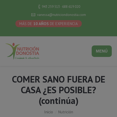
943 259 513 · 688 619 020
vanessa@nutriciondonostia.com
MÁS DE
10 AÑOS
DE EXPERIENCIA
MENÚ
COMER SANO FUERA DE
CASA ¿ES POSIBLE?
(continúa)
Estás aquí:
Inicio
Nutrición