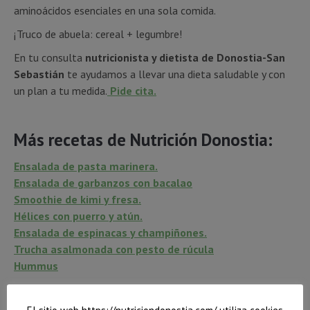
aminoácidos esenciales en una sola comida.
¡Truco de abuela: cereal + legumbre!
En tu consulta
nutricionista y dietista de Donostia-San
Sebastián
te ayudamos a llevar una dieta saludable y con
un plan a tu medida.
Pide cita.
Más recetas de Nutrición Donostia:
Ensalada de pasta marinera.
Ensalada de garbanzos con bacalao
Smoothie de kimi y fresa.
Hélices con puerro y atún.
Ensalada de espinacas y champiñones.
Trucha asalmonada con pesto de rúcula
Hummus