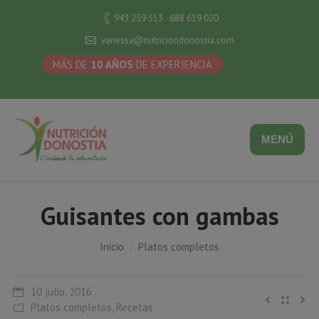
943 259 513 · 688 619 020
vanessa@nutriciondonostia.com
MÁS DE
10 AÑOS
DE EXPERIENCIA
MENÚ
Guisantes con gambas
Estás aquí:
Inicio
Platos completos
10 julio, 2016
Platos completos
,
Recetas