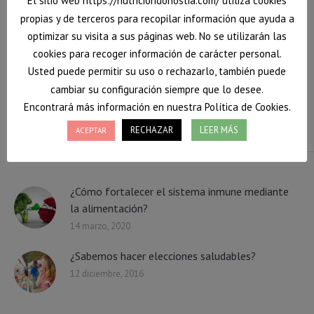
El sitio web https://nutriciondonostia.com/ utiliza cookies
Facebook
Twitter
WhatsApp
propias y de terceros para recopilar información que ayuda a
optimizar su visita a sus páginas web. No se utilizarán las
cookies para recoger información de carácter personal.
gambas
guisantes
nutrición
recetas
Usted puede permitir su uso o rechazarlo, también puede
saludables
cambiar su configuración siempre que lo desee.
Encontrará más información en nuestra Política de Cookies.
RECHAZAR
LEER MÁS
ACEPTAR
Te puede interesar...
¿Cómo fortalecer el sistema inmune mediante
la alimentación?
14 marzo, 2020
¿Sabemos hacer elecciones saludables?
12 diciembre, 2016